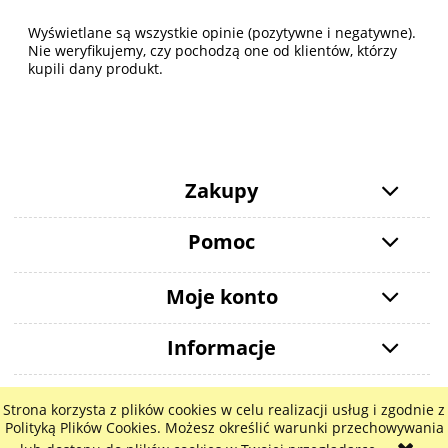
Wyświetlane są wszystkie opinie (pozytywne i negatywne).
Nie weryfikujemy, czy pochodzą one od klientów, którzy
kupili dany produkt.
Zakupy
Pomoc
Moje konto
Informacje
Strona korzysta z plików cookies w celu realizacji usług i zgodnie z
pokaż pełną wersję strony
Polityką Plików Cookies. Możesz określić warunki przechowywania